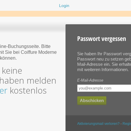
Login
Passwort vergessen
ine-Buchungsseite. Bitte
mit Sie bei Coiffure Moderne
Sie haben Ihr Passwort ve
 können.
Passwort neu zu setzen geben
Mail-Adresse ein. Sie erhal
 keine
mit weiteren Informationen.
 haben melden
E-Mail-Adresse
er
kostenlos
Abschicken
Aktivierungsmail verloren?
·
Regis